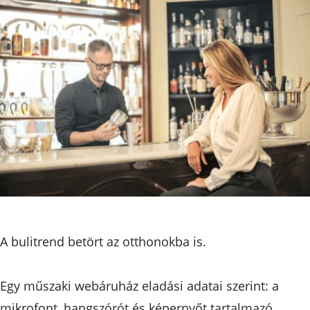
A bulitrend betört az otthonokba is.
Egy műszaki webáruház eladási adatai szerint: a
mikrofont, hangszórót és képernyőt tartalmazó