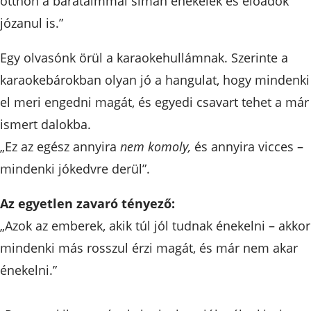
otthon a barátaimmal simán énekelek és előadok
józanul is.”
Egy olvasónk örül a karaokehullámnak. Szerinte a
karaokebárokban olyan jó a hangulat, hogy mindenki
el meri engedni magát, és egyedi csavart tehet a már
ismert dalokba.
„Ez az egész annyira
nem komoly,
és annyira vicces –
mindenki jókedvre derül”.
Az egyetlen zavaró tényező:
„Azok az emberek, akik túl jól tudnak énekelni – akkor
mindenki más rosszul érzi magát, és már nem akar
énekelni.”