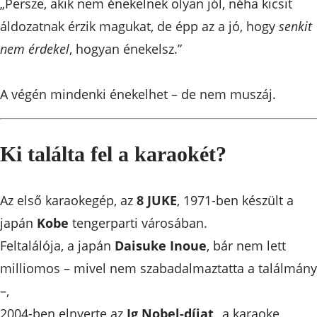
„Persze, akik nem énekelnek olyan jól, néha kicsit
áldozatnak érzik magukat, de épp az a jó, hogy
senkit
nem érdekel
, hogyan énekelsz.”
A végén mindenki énekelhet – de nem muszáj.
Ki találta fel a karaokét?
Az első karaokegép, az
8 JUKE
, 1971-ben készült a
japán
Kobe
tengerparti városában.
Feltalálója, a japán
Daisuke Inoue
, bár nem lett
milliomos – mivel nem szabadalmaztatta a találmány
–,
2004-ben elnyerte az
Ig Nobel-díjat
„a karaoke