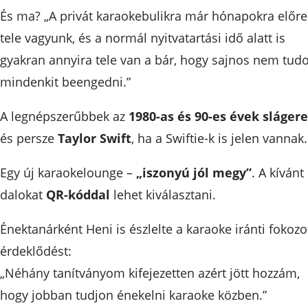
És ma? „A privát karaokebulikra már hónapokra előre
tele vagyunk, és a normál nyitvatartási idő alatt is
gyakran annyira tele van a bár, hogy sajnos nem tud
mindenkit beengedni.”
A legnépszerűbbek az
1980-as és 90-es évek slágere
és persze
Taylor Swift
, ha a Swiftie-k is jelen vannak.
Egy új karaokelounge –
„iszonyú jól megy”
. A kívánt
dalokat
QR-kóddal
lehet kiválasztani.
Énektanárként Heni is észlelte a karaoke iránti fokozo
érdeklődést:
„Néhány tanítványom kifejezetten azért jött hozzám,
hogy jobban tudjon énekelni karaoke közben.”