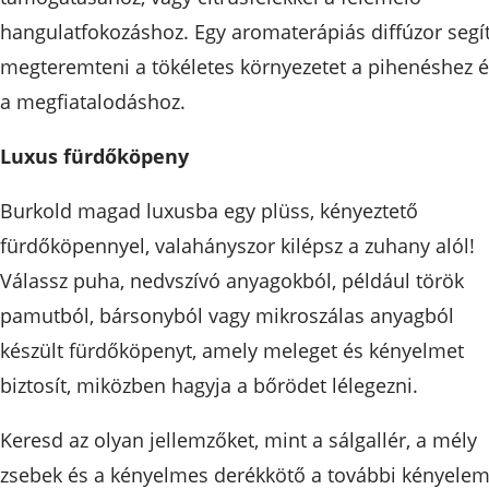
hangulatfokozáshoz. Egy aromaterápiás diffúzor segí
megteremteni a tökéletes környezetet a pihenéshez 
a megfiatalodáshoz.
Luxus fürdőköpeny
Burkold magad luxusba egy plüss, kényeztető
fürdőköpennyel, valahányszor kilépsz a zuhany alól!
Válassz puha, nedvszívó anyagokból, például török
pamutból, bársonyból vagy mikroszálas anyagból
készült fürdőköpenyt, amely meleget és kényelmet
biztosít, miközben hagyja a bőrödet lélegezni.
Keresd az olyan jellemzőket, mint a sálgallér, a mély
zsebek és a kényelmes derékkötő a további kényele