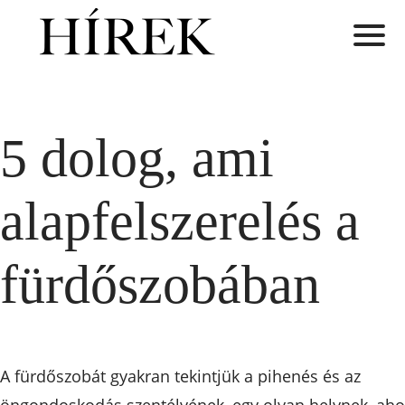
5 dolog, ami
alapfelszerelés a
fürdőszobában
A fürdőszobát gyakran tekintjük a pihenés és az
öngondoskodás szentélyének, egy olyan helynek, aho