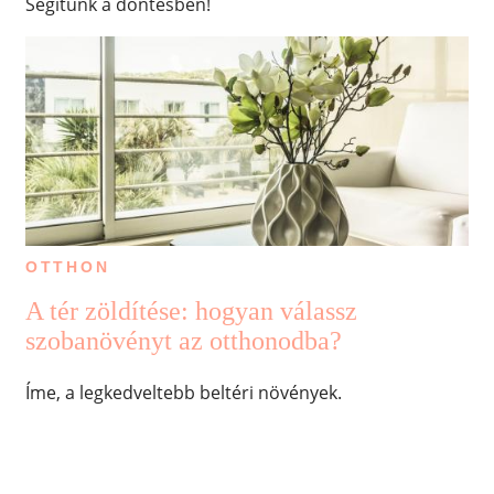
Segítünk a döntésben!
OTTHON
A tér zöldítése: hogyan válassz
szobanövényt az otthonodba?
Íme, a legkedveltebb beltéri növények.