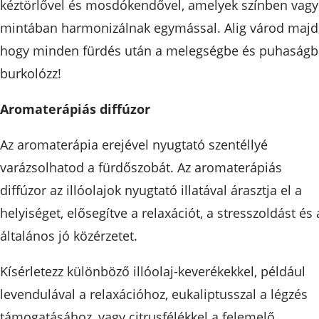
kéztörlővel és mosdókendővel, amelyek színben vagy
mintában harmonizálnak egymással. Alig várod majd
hogy minden fürdés után a melegségbe és puhaságb
burkolózz!
Aromaterápiás diffúzor
Az aromaterápia erejével nyugtató szentéllyé
varázsolhatod a fürdőszobát. Az aromaterápiás
diffúzor az illóolajok nyugtató illatával árasztja el a
helyiséget, elősegítve a relaxációt, a stresszoldást és 
általános jó közérzetet.
Kísérletezz különböző illóolaj-keverékekkel, például
levendulával a relaxációhoz, eukaliptusszal a légzés
támogatásához, vagy citrusfélékkel a felemelő