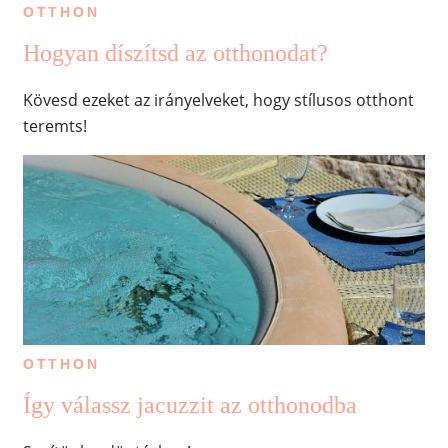
OTTHON
Hogyan díszítsd az otthonodat?
Kövesd ezeket az irányelveket, hogy stílusos otthont
teremts!
OTTHON
Így válassz jacuzzit az otthonodba