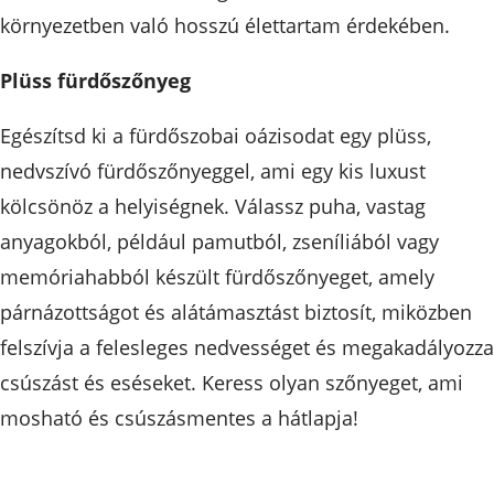
környezetben való hosszú élettartam érdekében.
Plüss fürdőszőnyeg
Egészítsd ki a fürdőszobai oázisodat egy plüss,
nedvszívó fürdőszőnyeggel, ami egy kis luxust
kölcsönöz a helyiségnek. Válassz puha, vastag
anyagokból, például pamutból, zseníliából vagy
memóriahabból készült fürdőszőnyeget, amely
párnázottságot és alátámasztást biztosít, miközben
felszívja a felesleges nedvességet és megakadályozza
csúszást és eséseket. Keress olyan szőnyeget, ami
mosható és csúszásmentes a hátlapja!