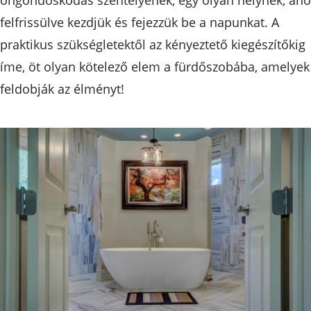
felfrissülve kezdjük és fejezzük be a napunkat. A
praktikus szükségletektől az kényeztető kiegészítőkig
íme, öt olyan kötelező elem a fürdőszobába, amelyek
feldobják az élményt!