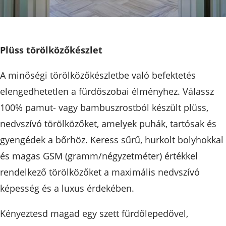
Plüss törölközőkészlet
A minőségi törölközőkészletbe való befektetés
elengedhetetlen a fürdőszobai élményhez. Válassz
100% pamut- vagy bambuszrostból készült plüss,
nedvszívó törölközőket, amelyek puhák, tartósak és
gyengédek a bőrhöz. Keress sűrű, hurkolt bolyhokkal
és magas GSM (gramm/négyzetméter) értékkel
rendelkező törölközőket a maximális nedvszívó
képesség és a luxus érdekében.
Kényeztesd magad egy szett fürdőlepedővel,