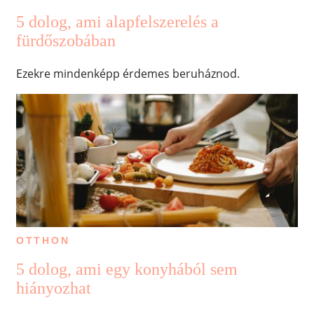
5 dolog, ami alapfelszerelés a
fürdőszobában
Ezekre mindenképp érdemes beruháznod.
OTTHON
5 dolog, ami egy konyhából sem
hiányozhat