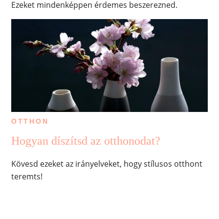
Ezeket mindenképpen érdemes beszerezned.
OTTHON
Hogyan díszítsd az otthonodat?
Kövesd ezeket az irányelveket, hogy stílusos otthont
teremts!