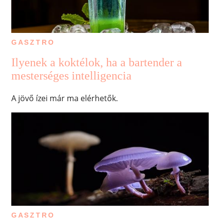
GASZTRO
Ilyenek a koktélok, ha a bartender a
mesterséges intelligencia
A jövő ízei már ma elérhetők.
GASZTRO