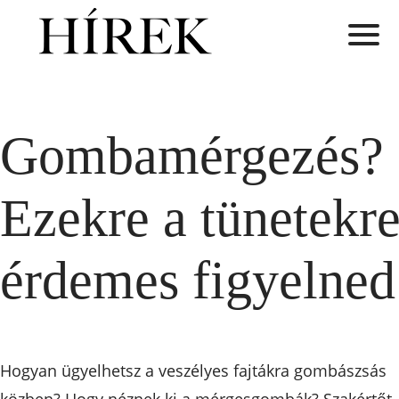
Gombamérgezés?
Ezekre a tünetekr
érdemes figyelned
Hogyan ügyelhetsz a veszélyes fajtákra gombászsás
közben? Hogy néznek ki a mérgesgombák? Szakértőt