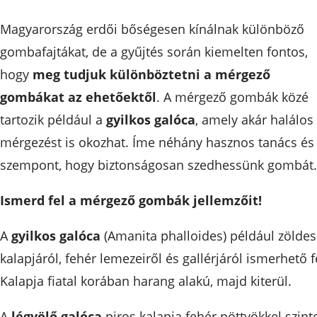
Magyarország erdői bőségesen kínálnak különböző
gombafajtákat, de a gyűjtés során kiemelten fontos,
hogy
meg tudjuk különböztetni a mérgező
gombákat az ehetőektől
. A mérgező gombák közé
tartozik például a
gyilkos galóca
, amely akár halálos
mérgezést is okozhat. Íme néhány hasznos tanács és
szempont, hogy biztonságosan szedhessünk gombát.
Ismerd fel a mérgező gombák jellemzőit!
A
gyilkos galóca
(Amanita phalloides) például zöldes
kalapjáról, fehér lemezeiről és gallérjáról ismerhető f
Kalapja fiatal korában harang alakú, majd kiterül.
A
légyölő galóca
piros kalapja fehér pöttyökkel szint