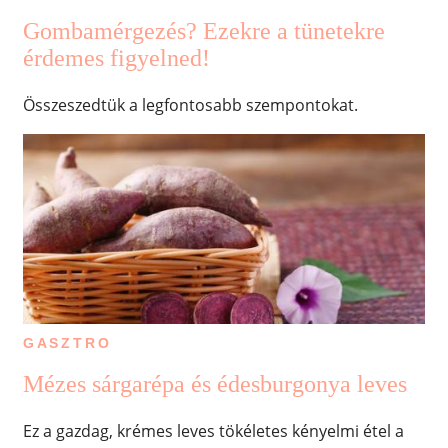
Gombamérgezés? Ezekre a tünetekre
érdemes figyelned!
Összeszedtük a legfontosabb szempontokat.
GASZTRO
Mézes sárgarépa és édesburgonya leves
Ez a gazdag, krémes leves tökéletes kényelmi étel a